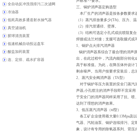
声标准>>要求。
全自动反冲洗强排污二次滤网
三、锅炉消声器定购选型
冷油器
本厂生产的消声器是按各参数要求进
低耗高效多通道射水抽气器
（1）蒸汽排放量多少(T/h)、压力、
（2）排汽管通径、壁厚。
真空滤油机
（3）结构可选定小孔式或抗喷阻复
胶球清洗装置
焊接或法兰对接；支腿可选取腿式或
低速机械自动投运盘车
1、锅炉点火排汽消声器
酸盐加药装置
锅炉消声器系综合了最合理的消声原
出，在此过程中，汽流内能部分转化
连、定排、疏水扩容器
高于标准值。为此，在降压体外设计
剩余噪声。当用户按要求安装后，总消
2、蒸汽安全阀消声器（TA型）
对于锅炉等压力装置的安全门蒸汽消
声器,小孔喷注的消声手段即不宜采
于安全门的消声器同样采用了抗、喷
达到了理想的消声效果。
3、低压蒸汽消声器（td型）
各工矿企业使用着大量0.13Mpa
气器、汽轮油泵、锅炉连续排污、定
象，设计有专用的除氧器系列、背压