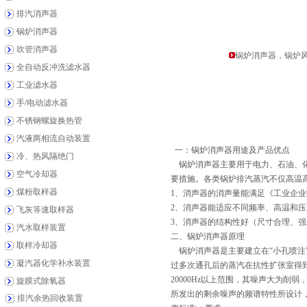
排汽消声器
锅炉消声器
吹管消声器
锅炉消声器，锅炉
全自动反冲洗滤水器
工业滤水器
手/电动滤水器
不锈钢螺旋换热管
汽液两相流自动装置
一：锅炉消声器用途及产品优点
冷、热风隔绝门
锅炉消声器主要用于电力、石油、化
空气冷却器
要措施。各类锅炉排汽蒸汽不仅高温
煤粉取样器
1、消声器的消声量能满足《工业企
2、消声器能适应不同频率、高温和压
飞灰等速取样器
3、消声器的结构性好（尺寸合理、
汽水取样装置
二、锅炉消声器原理
取样冷却器
锅炉消声器是主要建立在“小孔喷注
凝汽器化学补水装置
过多次通孔后的蒸汽在抗性扩张室得
20000Hz以上范围，其噪声大为
旋膜式除氧器
所发出的剩余噪声的频谱特性所设计，
排汽余热回收装置